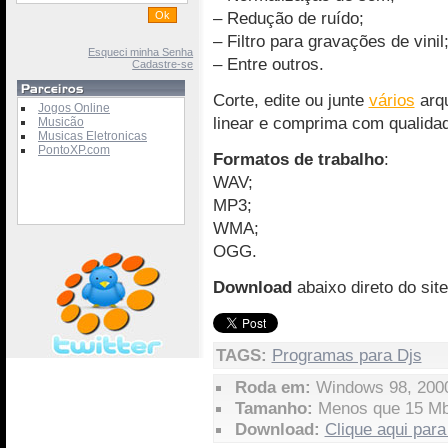
– Redução de ruído;
– Filtro para gravações de vinil
Esqueci minha Senha
– Entre outros.
Cadastre-se
Corte, edite ou junte
vários
arq
Jogos Online
linear e comprima com qualidad
Musicão
Musicas Eletronicas
PontoXP.com
Formatos de trabalho
:
WAV;
MP3;
WMA;
OGG.
Download
abaixo direto do sit
TAGS:
Programas para Djs
Roda em:
Windows 98, 2000,
Tamanho:
Menos que 15 M
Download:
Clique aqui para