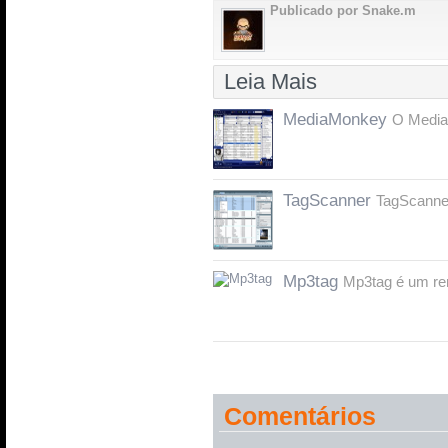
Publicado por Snake.m
Leia Mais
MediaMonkey
O Media
TagScanner
TagScanner
Mp3tag
Mp3tag é um re
Comentários