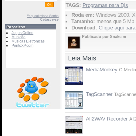
TAGS:
Programas para Djs
Roda em:
Windows 2000, XP
Esqueci minha Senha
Cadastre-se
Tamanho:
menos que 5 Mb
Download:
Clique aqui para
Jogos Online
Publicado por Snake.m
Musicão
Musicas Eletronicas
PontoXP.com
Leia Mais
MediaMonkey
O Media
TagScanner
TagScanner
All2WAV Recorder
All