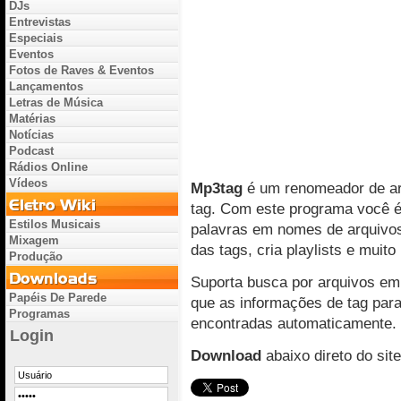
DJs
Entrevistas
Especiais
Eventos
Fotos de Raves & Eventos
Lançamentos
Letras de Música
Matérias
Notícias
Podcast
Rádios Online
Vídeos
Mp3tag
é um renomeador de ar
tag. Com este programa você é 
Estilos Musicais
palavras em nomes de arquivos
Mixagem
das tags, cria playlists e muito
Produção
Suporta busca por arquivos em
Papéis De Parede
que as informações de tag par
Programas
encontradas automaticamente.
Login
Download
abaixo direto do sit