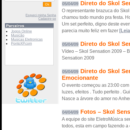
Direto do Skol Se
05/04/09
O representante brazuca do Skol
Esqueci minha Senha
chamou todo mundo pra festa. Ho
Cadastre-se
Um set perfeito, digno deste eve
parecia muito feliz em fazer
[Leia
Jogos Online
Musicão
Musicas Eletronicas
Direto do Skol Se
PontoXP.com
05/04/09
Vídeo – Skol Sensation 2009 – B
Sensation 2009
Direto do Skol Se
05/04/09
Emocionante
O evento começou as 23:00 com 
luzes, efeitos . Tudo perfeito . G
Nasce a árvore do amor no Anhem
Fotos – Skol Sens
04/04/09
A equipe do site EletroMúsica s
todos, esta em campo fazendo a