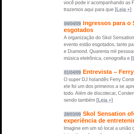
você pode ir acompanhando as F
trazemos aqui para que
[Leia +]
Ingressos para o 
04/04/09
esgotados
A organização do Skol Sensation
evento estão esgotados, tanto p
e Diamond. Quarenta mil pessoas
música eletrônica, cenografia e
[
Entrevista – Ferr
01/04/09
O super DJ holandês Ferry Corste
ele foi um dos primeiros a se a
todo. Além de discotecar, Corst
sendo também
[Leia +]
Skol Sensation of
28/03/09
experiência de entrete
Imagine em um só local a união d