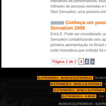
interativos de performances, mús
milhares de pessoas reunidas e v
Skol Sensation, uma parceria en
Conheça um pouco
26/03/09
Sensation 2009
Erick E: Pode ser considerado, 
Sensation contabilizando seis ap
primeira apresentação no Brasil 
noite holandesa que embala há 
Página 1 de 2
1
2
»
|
MUSICA
ELETROMÚSICA - MUSICAS ELETRONICAS
|
ELETROMÚSICA - MUSICA ELETRONICA
ELETROMÚSICA - MÚSICA ELETRÔNICA
|
DJs
ELETROMÚSICA - E-MUSIC
MUSICAS ELETRONICAS – ELETRO MÚ