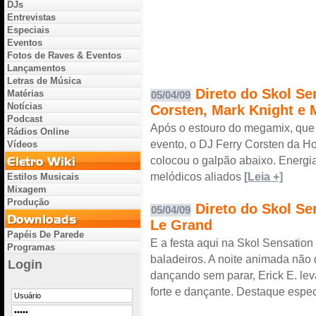
DJs
Entrevistas
Especiais
Eventos
Fotos de Raves & Eventos
Lançamentos
Letras de Música
Direto do Skol Se
Matérias
05/04/09
Notícias
Corsten, Mark Knight e
Podcast
Após o estouro do megamix, que
Rádios Online
evento, o DJ Ferry Corsten da H
Vídeos
colocou o galpão abaixo. Energia 
melódicos aliados
[Leia +]
Estilos Musicais
Mixagem
Produção
Direto do Skol Se
05/04/09
Le Grand
Papéis De Parede
E a festa aqui na Skol Sensation
Programas
baladeiros. A noite animada não 
Login
dançando sem parar, Erick E. lev
forte e dançante. Destaque espe