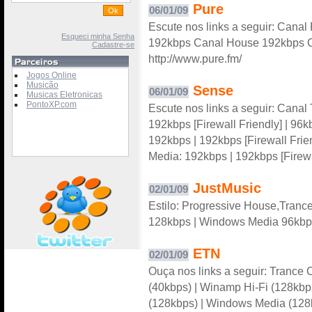
Pure
06/01/09
Escute nos links a seguir: Cana
Esqueci minha Senha
192kbps Canal House 192kbps C
Cadastre-se
http://www.pure.fm/
Jogos Online
Musicão
Sense
06/01/09
Musicas Eletronicas
PontoXP.com
Escute nos links a seguir: Canal
192kbps [Firewall Friendly] | 96k
192kbps | 192kbps [Firewall Frie
Media: 192kbps | 192kbps [Firewa
JustMusic
02/01/09
Estilo: Progressive House,Trance
128kbps | Windows Media 96kbps 
ETN
02/01/09
Ouça nos links a seguir: Tranc
(40kbps) | Winamp Hi-Fi (128kbp
(128kbps) | Windows Media (128k