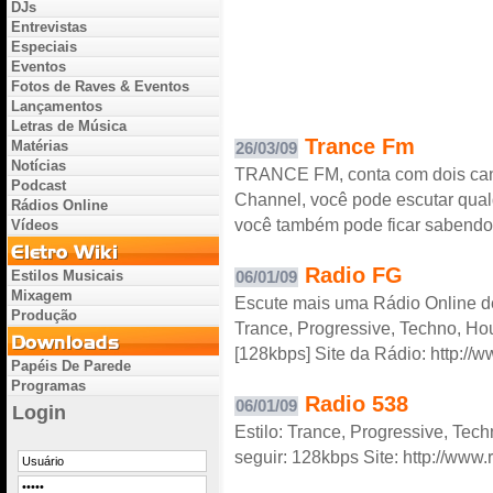
DJs
Entrevistas
Especiais
Eventos
Fotos de Raves & Eventos
Lançamentos
Letras de Música
Trance Fm
Matérias
26/03/09
Notícias
TRANCE FM, conta com dois cana
Podcast
Channel, você pode escutar qualq
Rádios Online
você também pode ficar sabendo 
Vídeos
Radio FG
Estilos Musicais
06/01/09
Mixagem
Escute mais uma Rádio Online de
Produção
Trance, Progressive, Techno, Hous
[128kbps] Site da Rádio: http://w
Papéis De Parede
Programas
Radio 538
06/01/09
Login
Estilo: Trance, Progressive, Tech
seguir: 128kbps Site: http://www.