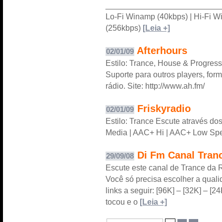
___________________________
Lo-Fi Winamp (40kbps) | Hi-Fi 
(256kbps)
[Leia +]
Afterhours
02/01/09
Estilo: Trance, House & Progress
Suporte para outros players, form
rádio. Site: http://www.ah.fm/
Friskyradio
02/01/09
Estilo: Trance Escute através do
Media | AAC+ Hi | AAC+ Low Speed
Di Fm Canal Tran
29/09/08
Escute este canal de Trance da 
Você só precisa escolher a qual
links a seguir: [96K] – [32K] – [2
tocou e o
[Leia +]