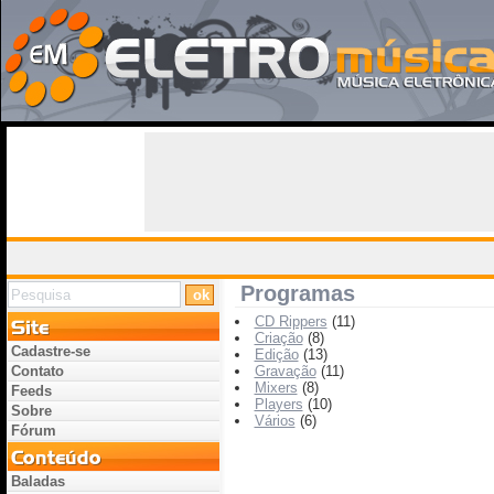
Programas
CD Rippers
(11)
Criação
(8)
Cadastre-se
Edição
(13)
Contato
Gravação
(11)
Mixers
(8)
Feeds
Players
(10)
Sobre
Vários
(6)
Fórum
Baladas