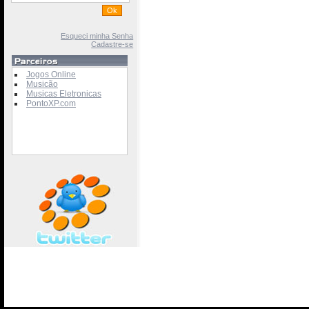
Esqueci minha Senha
Cadastre-se
Jogos Online
Musicão
Musicas Eletronicas
PontoXP.com