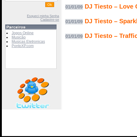
DJ Tiesto – Love
01/01/09
Esqueci minha Senha
Cadastre-se
DJ Tiesto – Spark
01/01/09
Jogos Online
DJ Tiesto – Traffi
01/01/09
Musicão
Musicas Eletronicas
PontoXP.com