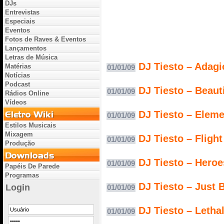
DJs
Entrevistas
Especiais
Eventos
Fotos de Raves & Eventos
Lançamentos
Letras de Música
DJ Tiesto – Adagi
Matérias
01/01/09
Notícias
Podcast
DJ Tiesto – Beaut
01/01/09
Rádios Online
Vídeos
DJ Tiesto – Eleme
01/01/09
Estilos Musicais
Mixagem
DJ Tiesto – Flight
01/01/09
Produção
DJ Tiesto – Heroe
01/01/09
Papéis De Parede
Programas
DJ Tiesto – Just 
Login
01/01/09
DJ Tiesto – Lethal
01/01/09