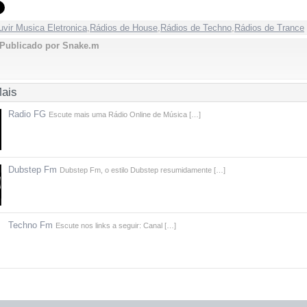
uvir Musica Eletronica
,
Rádios de House
,
Rádios de Techno
,
Rádios de Trance
Publicado por Snake.m
Mais
Radio FG
Escute mais uma Rádio Online de Música […]
Dubstep Fm
Dubstep Fm, o estilo Dubstep resumidamente […]
Techno Fm
Escute nos links a seguir: Canal […]