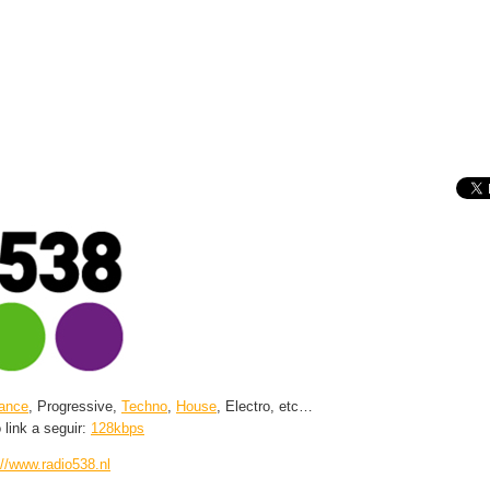
ance
, Progressive,
Techno
,
House
, Electro, etc…
 link a seguir:
128kbps
://www.radio538.nl