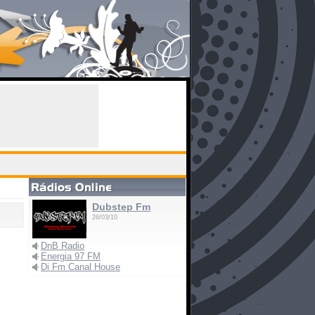
Dubstep Fm
26/03/10
DnB Radio
Energia 97 FM
Di Fm Canal House