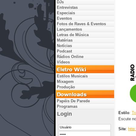
DJs
Entrevistas
Especiais
Eventos
Fotos de Raves & Eventos
Lançamentos
Letras de Música
Matérias
Notícias
Podcast
Rádios Online
Vídeos
Estilos Musicais
Mixagem
Produção
Papéis De Parede
Programas
Estilo
:
Tr
Login
Escute no
Site
:
http