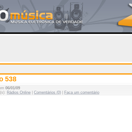
o 538
 em
06/01/09
(s):
Rádios Online
|
Comentários (0)
|
Faça um comentário