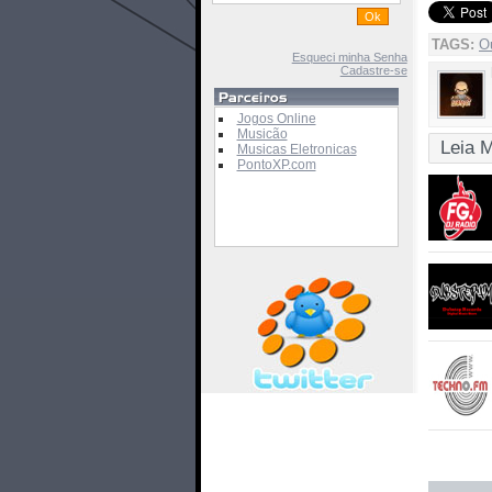
TAGS:
O
Esqueci minha Senha
Cadastre-se
Jogos Online
Musicão
Leia 
Musicas Eletronicas
PontoXP.com