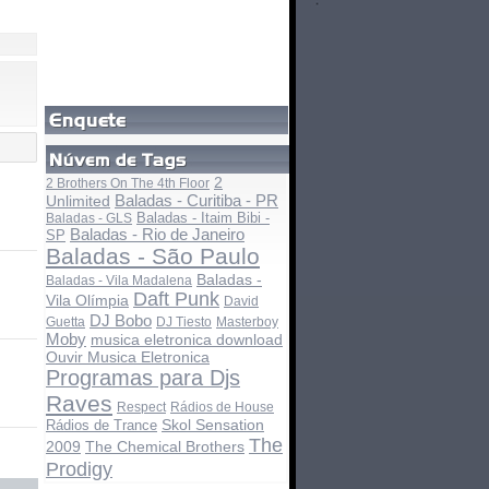
2
2 Brothers On The 4th Floor
Baladas - Curitiba - PR
Unlimited
Baladas - Itaim Bibi -
Baladas - GLS
Baladas - Rio de Janeiro
SP
Baladas - São Paulo
Baladas -
Baladas - Vila Madalena
Daft Punk
Vila Olímpia
David
DJ Bobo
Guetta
DJ Tiesto
Masterboy
Moby
musica eletronica download
Ouvir Musica Eletronica
Programas para Djs
Raves
Respect
Rádios de House
Rádios de Trance
Skol Sensation
The
The Chemical Brothers
2009
Prodigy