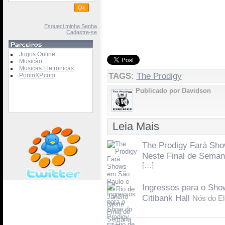
Esqueci minha Senha
Cadastre-se
Jogos Online
Musicão
Musicas Eletronicas
TAGS:
The Prodigy
PontoXP.com
Publicado por Davidson
Leia Mais
The Prodigy Fará Sho
Neste Final de Sema
[…]
Ingressos para o Show
Citibank Hall
Nós do E