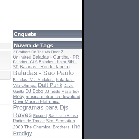
2
2 Brothers On The 4th Floor
Baladas - Curitiba - PR
Unlimited
Baladas - Itaim Bibi -
Baladas - GLS
Baladas - Rio de Janeiro
SP
Baladas - São Paulo
Baladas -
Baladas - Vila Madalena
Daft Punk
Vila Olímpia
David
DJ Bobo
Guetta
DJ Tiesto
Masterboy
Moby
musica eletronica download
Ouvir Musica Eletronica
Programas para Djs
Raves
Respect
Rádios de House
Rádios de Trance
Skol Sensation
The
The Chemical Brothers
2009
Prodigy