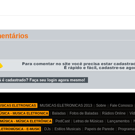
entários
á é cadastrado? Faça seu login agora mesmo!
|
MUSICAS ELETRONICAS 2013
|
Sobre
|
Fale Conosco
USICAS ELETRONICAS
|
Baladas
|
Fotos de Baladas
|
Rádios Online
|
Víd
SICA - MUSICA ELETRONICA
|
PodCast
|
Letras de Músicas
|
Lançamentos
|
MÚSICA - MÚSICA ELETRÔNICA
|
DJs
|
Estilos Musicais
|
Papeis de Parede
|
Programa
LETROMÚSICA - E-MUSIC