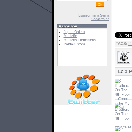
Esqueci minha Senha
Cadastre-se
Jogos Online
Musicão
Musicas Eletronicas
TAGS:
2 
PontoXP.com
Leia 