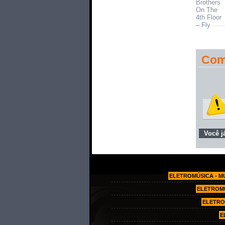
Com
Você j
ELETROMÚSICA - M
ELETROMÚ
ELETRO
E