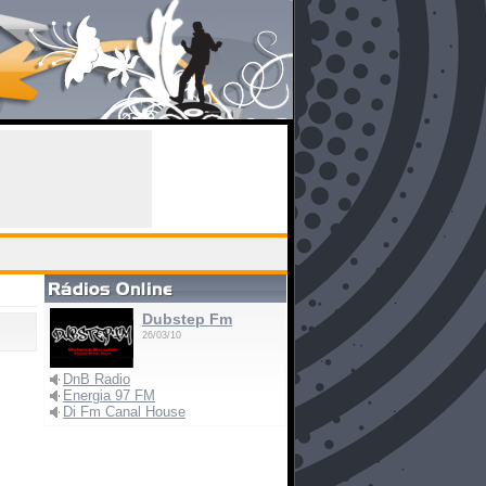
Dubstep Fm
26/03/10
DnB Radio
Energia 97 FM
Di Fm Canal House