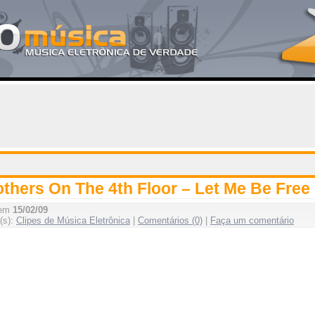
others On The 4th Floor – Let Me Be Free
 em
15/02/09
(s):
Clipes de Música Eletrônica
|
Comentários (0)
|
Faça um comentário