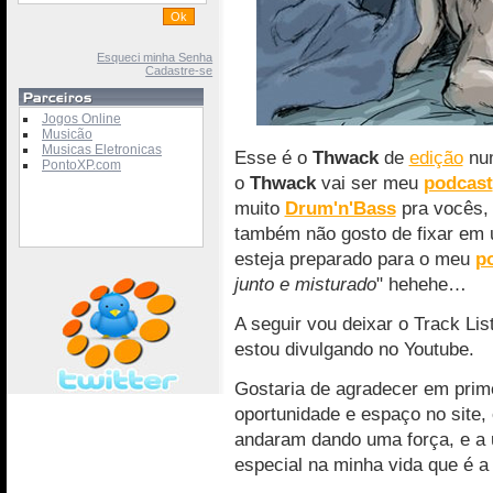
Esqueci minha Senha
Cadastre-se
Jogos Online
Musicão
Musicas Eletronicas
Esse é o
Thwack
de
edição
num
PontoXP.com
o
Thwack
vai ser meu
podcast
muito
Drum'n'Bass
pra vocês,
também não gosto de fixar em 
esteja preparado para o meu
p
junto e misturado
" hehehe…
A seguir vou deixar o Track Li
estou divulgando no Youtube.
Gostaria de agradecer em prim
oportunidade e espaço no site
andaram dando uma força, e a 
especial na minha vida que é 