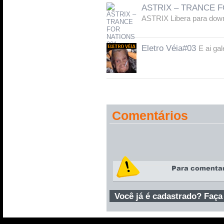
ASTRIX – TRANCE FO
ASTRIX Libera para down
Eletro Véia#03
E ai ga
Comentários
Você já é cadastrado? Faça