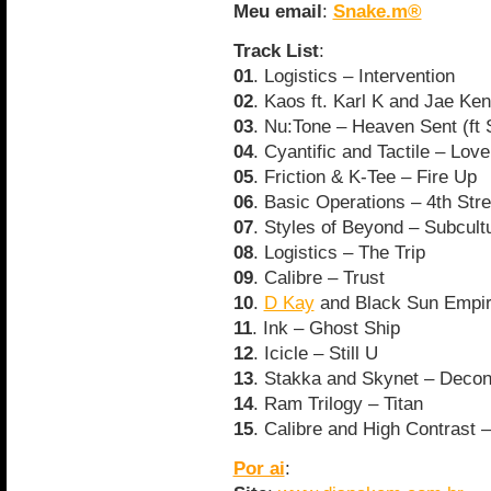
Meu email
:
Snake.m®
Track List
:
01
. Logistics – Intervention
02
. Kaos ft. Karl K and Jae Ke
03
. Nu:Tone – Heaven Sent (ft 
04
. Cyantific and Tactile – Lov
05
. Friction & K-Tee – Fire Up
06
. Basic Operations – 4th Str
07
. Styles of Beyond – Subcul
08
. Logistics – The Trip
09
. Calibre – Trust
10
.
D Kay
and Black Sun Empire
11
. Ink – Ghost Ship
12
. Icicle – Still U
13
. Stakka and Skynet – Deco
14
. Ram Trilogy – Titan
15
. Calibre and High Contrast –
Por ai
: