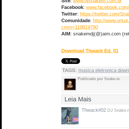
Site
:
www.djsnakem.com.br
Facebook
:
www.facebook.com
Twitter
:
https://twitter.com/Sn
Comunidade
:
http://www.orku
cmm=119819790
AIM
: snakemdj(@)aim.com (ret
Download Thwack Ed. 01
TAGS:
musica eletronica down
Publicado por Snake.m
Leia Mais
Thwack#02
DJ Snake.m