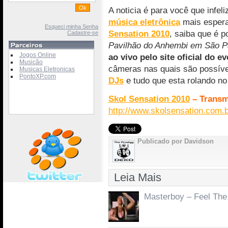
A noticia é para você que infel
música eletrônica
mais espera
Esqueci minha Senha
Sensation 2010
, saiba que é po
Cadastre-se
Pavilhão do Anhembi em São P
Jogos Online
ao vivo pelo site oficial do e
Musicão
câmeras nas quais são possív
Musicas Eletronicas
PontoXP.com
DJs
e tudo que esta rolando n
Skol Sensation 2010
– Transm
http://www.skolsensation.com.b
Publicado por Davidson
Leia Mais
Masterboy – Feel The