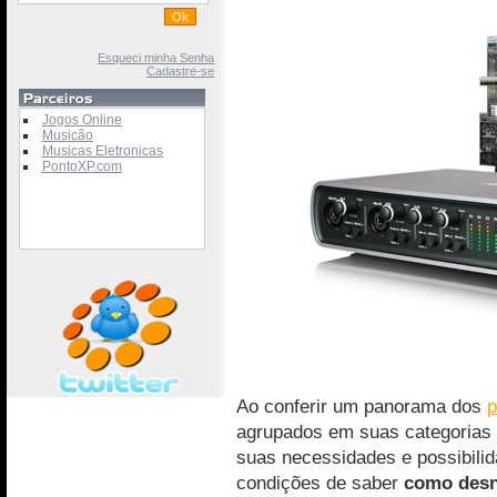
Esqueci minha Senha
Cadastre-se
Jogos Online
Musicão
Musicas Eletronicas
PontoXP.com
Ao conferir um panorama dos
p
agrupados em suas categorias 
suas necessidades e possibilid
condições de saber
como desn