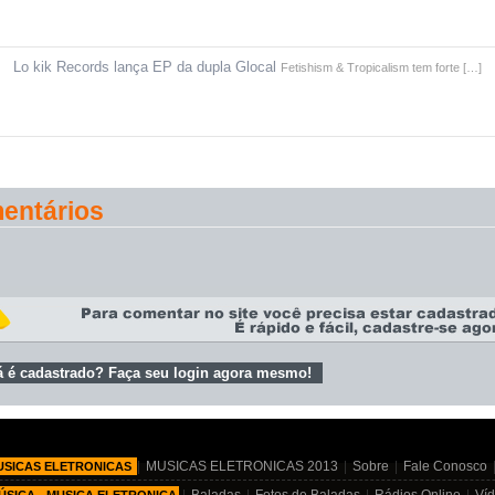
Lo kik Records lança EP da dupla Glocal
Fetishism & Tropicalism tem forte […]
entários
á é cadastrado? Faça seu login agora mesmo!
|
MUSICAS ELETRONICAS 2013
|
Sobre
|
Fale Conosco
USICAS ELETRONICAS