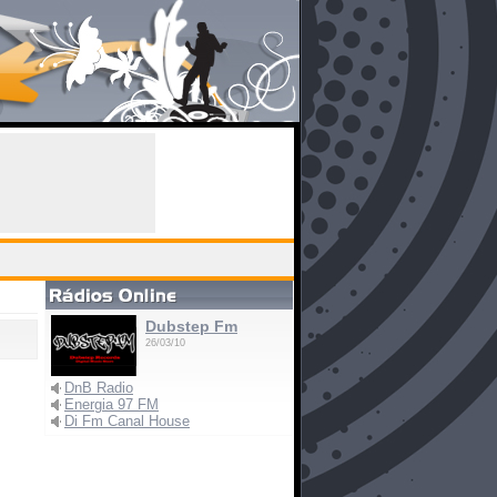
Dubstep Fm
26/03/10
DnB Radio
Energia 97 FM
Di Fm Canal House