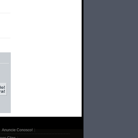
|
Anuncie Conosco!
|