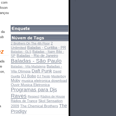
r com
ckson
cançou
 da
lub
2
2 Brothers On The 4th Floor
Baladas - Curitiba - PR
Unlimited
ez
Baladas - Itaim Bibi -
Baladas - GLS
Baladas - Rio de Janeiro
SP
Baladas - São Paulo
ada
Baladas -
de
Baladas - Vila Madalena
Daft Punk
Vila Olímpia
son,
David
DJ Bobo
Guetta
DJ Tiesto
Masterboy
Moby
musica eletronica download
Ouvir Musica Eletronica
Programas para Djs
Raves
Respect
Rádios de House
Rádios de Trance
Skol Sensation
The
The Chemical Brothers
a
2009
Prodigy