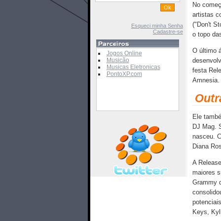
No começo
artistas 
("Don't S
Esqueci minha Senha
Cadastre-se
o topo da
O último 
Jogos Online
Musicão
desenvolv
Musicas Eletronicas
festa Rel
PontoXP.com
Amnesia.
Outr
Ele també
DJ Mag. S
nasceu. C
Diana Ros
A Release
maiores s
Grammy qu
consolido
potenciai
Keys, Kyl