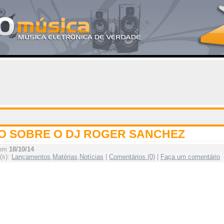
O SOBRE O DJ ROGER SANCHEZ
 em
18/10/14
(s):
Lançamentos
,
Matérias
,
Notícias
|
Comentários (0)
|
Faça um comentário