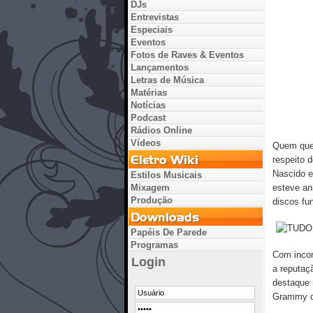
DJs
Entrevistas
Especiais
Eventos
Fotos de Raves & Eventos
Lançamentos
Letras de Música
Matérias
Notícias
Podcast
Rádios Online
Vídeos
Quem que
respeito d
Nascido e
Estilos Musicais
Mixagem
esteve an
Produção
discos fu
Papéis De Parede
Programas
Com incon
Login
a reputaç
destaque 
Grammy d