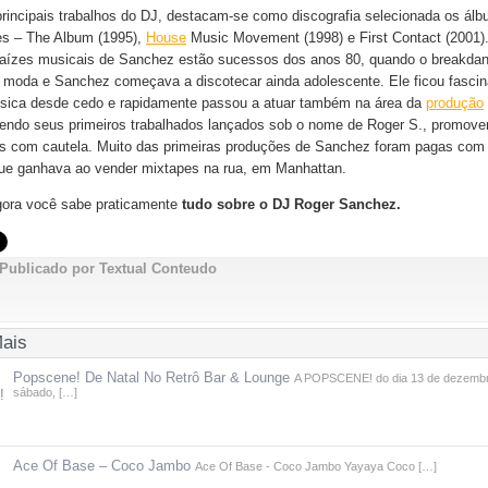
principais trabalhos do DJ, destacam-se como discografia selecionada os álb
s – The Album (1995),
House
Music Movement (1998) e First Contact (2001)
raízes musicais de Sanchez estão sucessos dos anos 80, quando o breakda
 moda e Sanchez começava a discotecar ainda adolescente. Ele ficou fasci
ica desde cedo e rapidamente passou a atuar também na área da
produção
tendo seus primeiros trabalhados lançados sob o nome de Roger S., promov
s com cautela. Muito das primeiras produções de Sanchez foram pagas com
que ganhava ao vender mixtapes na rua, em Manhattan.
gora você sabe praticamente
tudo sobre o DJ Roger Sanchez.
Publicado por Textual Conteudo
Mais
Popscene! De Natal No Retrô Bar & Lounge
A POPSCENE! do dia 13 de dezembr
sábado, […]
Ace Of Base – Coco Jambo
Ace Of Base - Coco Jambo Yayaya Coco […]