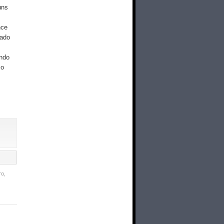
uns
.
nce
nado
endo
 o
o,