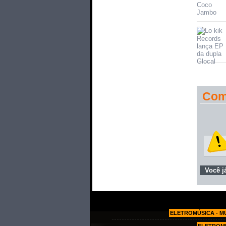
Com
Você j
ELETROMÚSICA - M