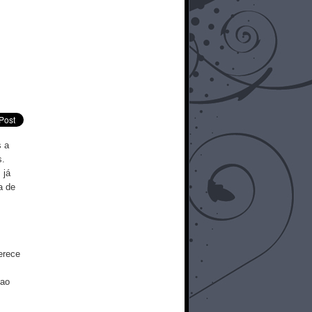
s a
s.
 já
a de
erece
 ao