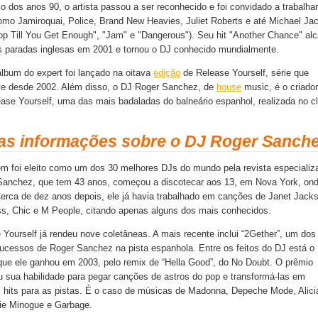
 dos anos 90, o artista passou a ser reconhecido e foi convidado a trabalha
como Jamiroquai, Police, Brand New Heavies, Juliet Roberts e até Michael Ja
top Till You Get Enough", "Jam" e "Dangerous"). Seu hit "Another Chance" al
s paradas inglesas em 2001 e tornou o DJ conhecido mundialmente.
álbum do expert foi lançado na oitava
edição
de Release Yourself, série que
e desde 2002. Além disso, o DJ Roger Sanchez, de
house
music, é o criador
ease Yourself, uma das mais badaladas do balneário espanhol, realizada no c
as informações sobre o DJ Roger Sanch
m foi eleito como um dos 30 melhores DJs do mundo pela revista especializ
anchez, que tem 43 anos, começou a discotecar aos 13, em Nova York, on
erca de dez anos depois, ele já havia trabalhado em canções de Janet Jack
s, Chic e M People, citando apenas alguns dos mais conhecidos.
 Yourself já rendeu nove coletâneas. A mais recente inclui “2Gether”, um dos
ucessos de Roger Sanchez na pista espanhola. Entre os feitos do DJ está o
e ele ganhou em 2003, pelo remix de “Hella Good”, do No Doubt. O prêmio
u sua habilidade para pegar canções de astros do pop e transformá-las em
s hits para as pistas. É o caso de músicas de Madonna, Depeche Mode, Alici
ie Minogue e Garbage.