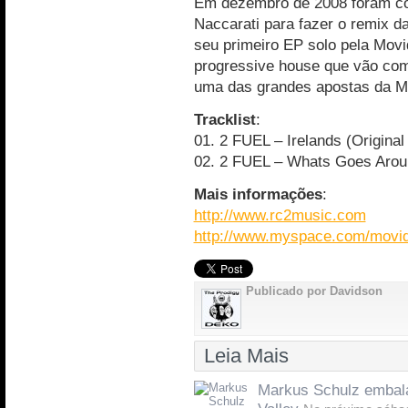
Em dezembro de 2008 foram con
Naccarati para fazer o remix d
seu primeiro EP solo pela Mov
progressive house que vão com 
uma das grandes apostas da Mo
Tracklist
:
01. 2 FUEL – Irelands (Original
02. 2 FUEL – Whats Goes Aroun
Mais informações
:
http://www.rc2music.com
http://www.myspace.com/movi
Publicado por Davidson
Leia Mais
Markus Schulz embala