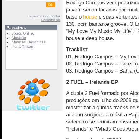
Rodrigo Campos vem produzind
já vem sendo tocadas por mui
base o
house
e suas vertentes
Esqueci minha Senha
Cadastre-se
130, com bastante groove. O L
“My Love My Music My Life”, “F
Jogos Online
house e deep house.
Musicão
Musicas Eletronicas
PontoXP.com
Tracklist
:
01. Rodrigo Campos – My Love 
02. Rodrigo Campos – Face To 
03. Rodrigo Campos – Bahia (Or
2 FUEL – Irelands EP
A dupla 2 Fuel formado por Aldo
produções em julho de 2008 qua
masterizar algumas tracks de s
acabou surgindo a música Pap
setembro se reuniram novament
“Irelands” e “Whats Goes Aroun