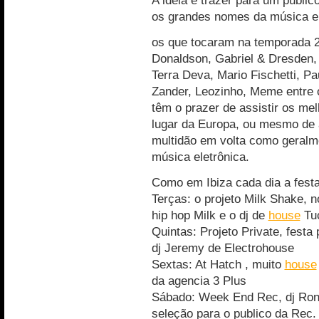
A idéia é trazer para um público
os grandes nomes da música el
os que tocaram na temporada 20
Donaldson, Gabriel & Dresden, 
Terra Deva, Mario Fischetti, P
Zander, Leozinho, Meme entre 
têm o prazer de assistir os mel
lugar da Europa, ou mesmo de
multidão em volta como geral
música eletrônica.
Como em Ibiza cada dia a fest
Terças: o projeto Milk Shake, 
hip hop Milk e o dj de
house
Tu
Quintas: Projeto Private, fest
dj Jeremy de Electrohouse
Sextas: At Hatch , muito
house
da agencia 3 Plus
Sábado: Week End Rec, dj Rona
seleção para o publico da Rec.