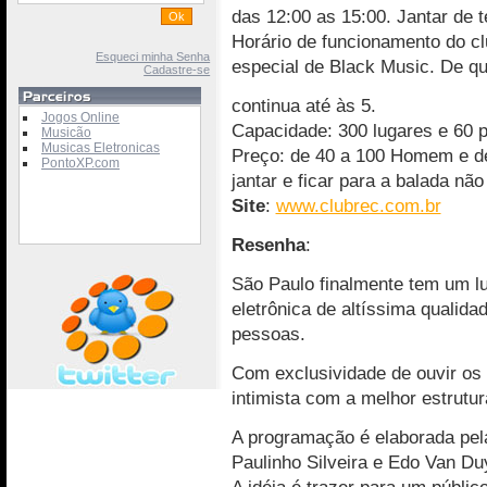
das 12:00 as 15:00. Jantar de t
Horário de funcionamento do c
Esqueci minha Senha
especial de Black Music. De qu
Cadastre-se
continua até às 5.
Jogos Online
Capacidade: 300 lugares e 60 pa
Musicão
Musicas Eletronicas
Preço: de 40 a 100 Homem e de
PontoXP.com
jantar e ficar para a balada nã
Site
:
www.clubrec.com.br
Resenha
:
São Paulo finalmente tem um l
eletrônica de altíssima qualid
pessoas.
Com exclusividade de ouvir o
intimista com a melhor estrutu
A programação é elaborada pela
Paulinho Silveira e Edo Van Du