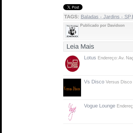
TAGS:
Baladas - Jardins - SP
,
Publicado por Davidson
Leia Mais
Lotus
Endereço: Av. Naç
Vs Disco
Versus Disco 
Vogue Lounge
Endereço