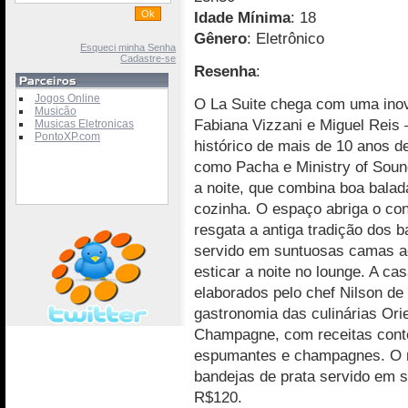
Idade Mínima
: 18
Gênero
: Eletrônico
Esqueci minha Senha
Cadastre-se
Resenha
:
Jogos Online
O La Suite chega com uma inov
Musicão
Fabiana Vizzani e Miguel Rei
Musicas Eletronicas
PontoXP.com
histórico de mais de 10 anos 
como Pacha e Ministry of Sound
a noite, que combina boa balad
cozinha. O espaço abriga o con
resgata a antiga tradição dos 
servido em suntuosas camas ao
esticar a noite no lounge. A c
elaborados pelo chef Nilson de
gastronomia das culinárias Ori
Champagne, com receitas cont
espumantes e champagnes. O 
bandejas de prata servido em 
R$120.