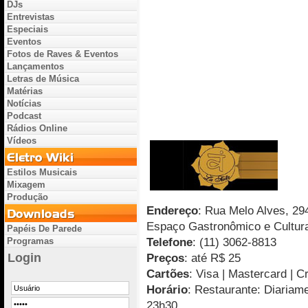
DJs
Entrevistas
Especiais
Eventos
Fotos de Raves & Eventos
Lançamentos
Letras de Música
Matérias
Notícias
Podcast
Rádios Online
Vídeos
Estilos Musicais
Mixagem
Produção
Endereço
: Rua Melo Alves, 29
Espaço Gastronômico e Cultura
Papéis De Parede
Telefone
: (11) 3062-8813
Programas
Login
Preços
: até R$ 25
Cartões
: Visa | Mastercard | C
Horário
: Restaurante: Diariame
23h30