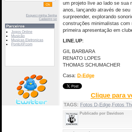
um projeto live ao lado se sua 
anos, lançando através de seu 
Esqueci minha Senha
surpreender, explorando sonor
Cadastre-se
construções minimalistas com s
primeira apresentação em clube
Jogos Online
Musicão
LINE.UP
:
Musicas Eletronicas
PontoXP.com
GIL BARBARA
RENATO LOPES
THOMAS SCHUMACHER
Casa:
D-Edge
Clique para v
TAGS:
Fotos D-Edge
,
Fotos T
Publicado por Davidson