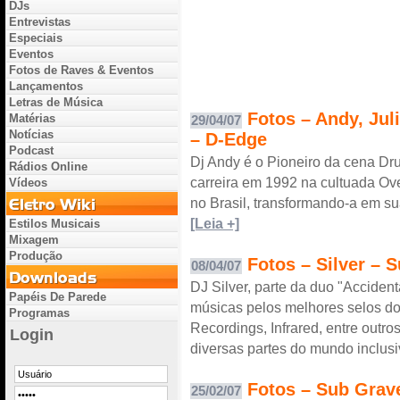
DJs
Entrevistas
Especiais
Eventos
Fotos de Raves & Eventos
Lançamentos
Letras de Música
Fotos – Andy, Jul
Matérias
29/04/07
Notícias
– D-Edge
Podcast
Dj Andy é o Pioneiro da cena Dru
Rádios Online
carreira em 1992 na cultuada Ove
Vídeos
no Brasil, transformando-a em sua
[Leia +]
Estilos Musicais
Mixagem
Produção
Fotos – Silver – 
08/04/07
DJ Silver, parte da duo "Accident
Papéis De Parede
músicas pelos melhores selos d
Programas
Recordings, Infrared, entre outr
Login
diversas partes do mundo inclusi
Fotos – Sub Grave
25/02/07