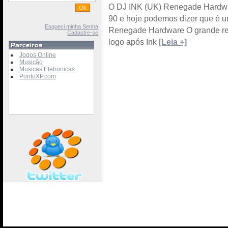
O DJ INK (UK) Renegade Hardwar
90 e hoje podemos dizer que é u
Esqueci minha Senha
Renegade Hardware O grande re
Cadastre-se
logo após Ink
[Leia +]
Jogos Online
Musicão
Musicas Eletronicas
PontoXP.com